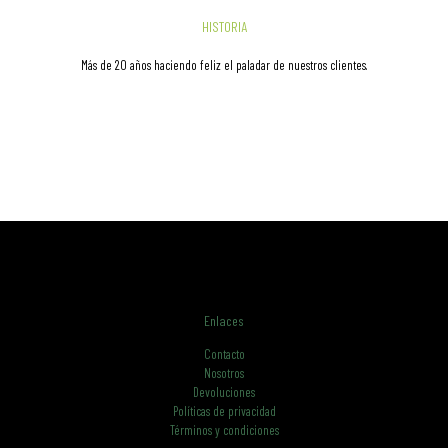
HISTORIA
Más de 20 años haciendo feliz el paladar de nuestros clientes.
Enlaces
Contacto
Nosotros
Devoluciones
Políticas de privacidad
Términos y condiciones