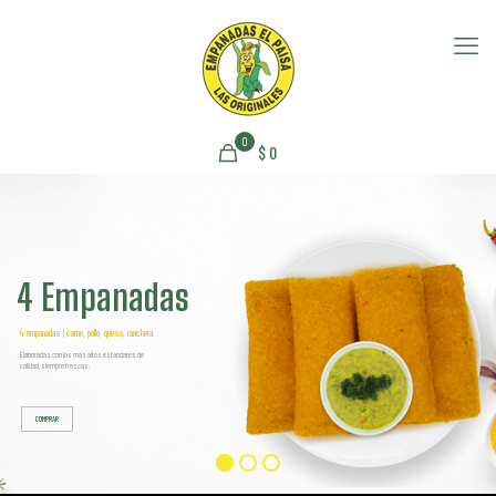
0
$
0
4 Empanadas
4 empanadas | carne, pollo, queso, ranchera.
Elaboradas con los más altos estandares de
calidad, siempre frescas.
COMPRAR