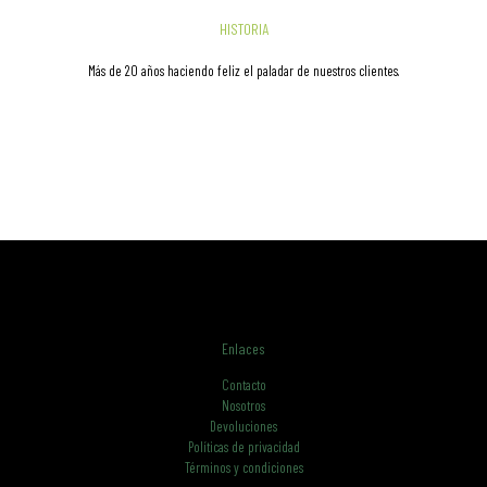
HISTORIA
Más de 20 años haciendo feliz el paladar de nuestros clientes.
Enlaces
Contacto
Nosotros
Devoluciones
Políticas de privacidad
Términos y condiciones