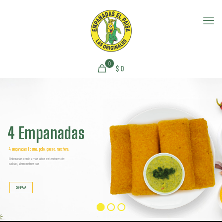
0
$
0
4 Empanadas
4 empanadas | carne, pollo, queso, ranchera.
Elaboradas con los más altos estandares de
calidad, siempre frescas.
COMPRAR