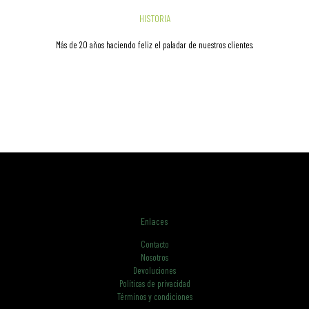
HISTORIA
Más de 20 años haciendo feliz el paladar de nuestros clientes.
Enlaces
Contacto
Nosotros
Devoluciones
Políticas de privacidad
Términos y condiciones