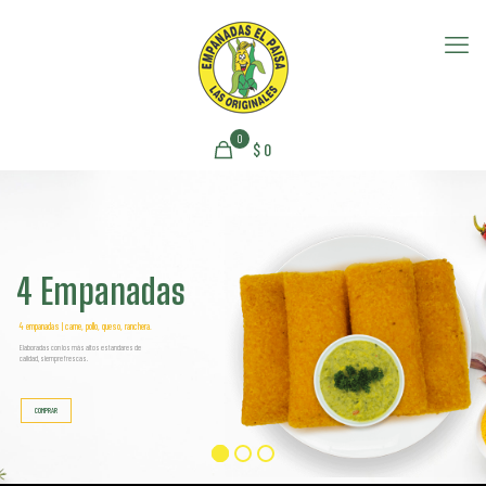
0
$
0
4 Empanadas
4 empanadas | carne, pollo, queso, ranchera.
Elaboradas con los más altos estandares de
calidad, siempre frescas.
COMPRAR