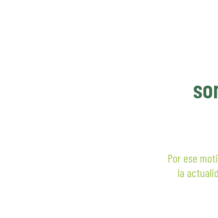
hasta
$ 400.
so
Por ese moti
la actuali