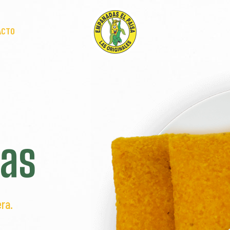
ACTO
as
ra.