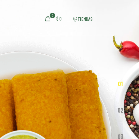
0
$
0
TIENDAS
01
02
03