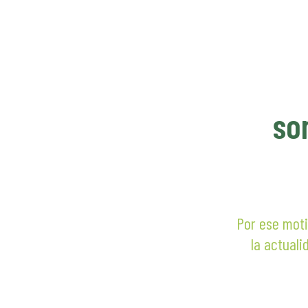
hasta
$ 400.
so
Por ese moti
la actuali