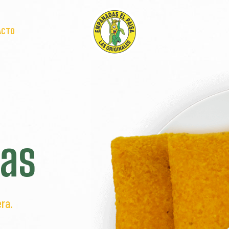
ACTO
as
ra.