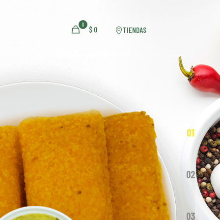
0
$
0
TIENDAS
01
02
03