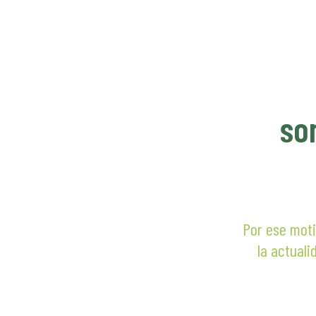
hasta
$ 400.
so
Por ese moti
la actuali