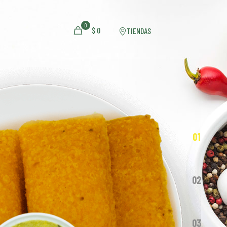
0
$
0
TIENDAS
01
02
03