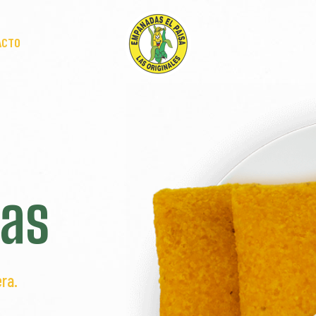
ACTO
as
ra.