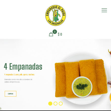
0
$
0
4 Empanadas
4 empanadas | carne, pollo, queso, ranchera.
Elaboradas con los más altos estandares de
calidad, siempre frescas.
COMPRAR