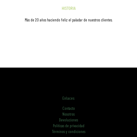
HISTORIA
Más de 20 años haciendo feliz el paladar de nuestros clientes.
Enlaces
Contacto
Nosotros
Devoluciones
Políticas de privacidad
Términos y condiciones