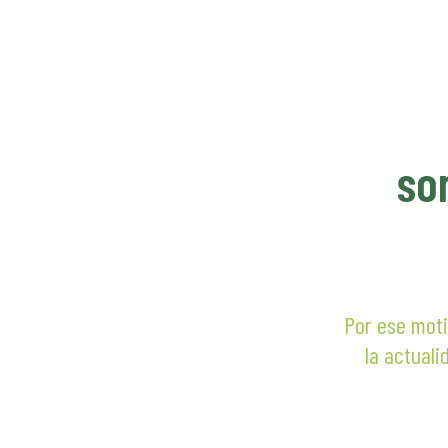
hasta
$ 400.
so
Por ese moti
la actuali