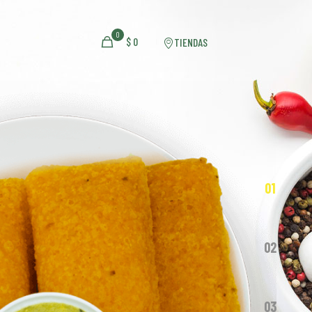
0
$
0
TIENDAS
01
02
03