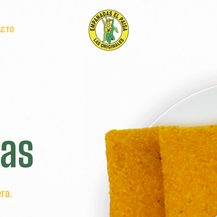
ACTO
as
ra.