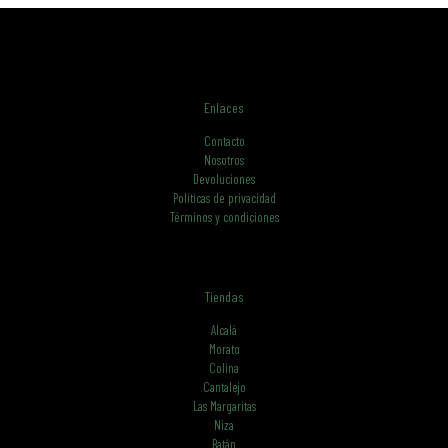
Enlaces
Contacto
Nosotros
Devoluciones
Políticas de privacidad
Términos y condiciones
Tiendas
Alcalá
Morato
Colina
Cantalejo
Las Margaritas
Niza
Batán