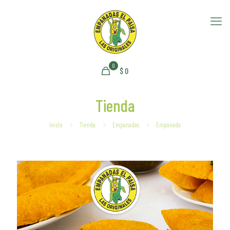
0
$
0
Tienda
Inicio
Tienda
Empanadas
Empanada