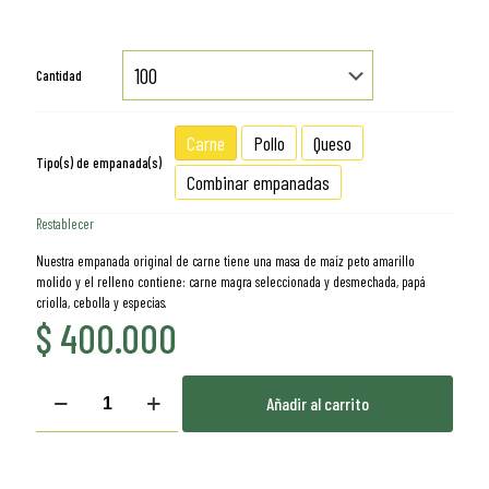
precios:
desde
Cantidad
$ 4.100
hasta
Carne
Pollo
Queso
Tipo(s) de empanada(s)
$ 400.000
Combinar empanadas
Restablecer
Nuestra empanada original de carne tiene una masa de maíz peto amarillo
molido y el relleno contiene: carne magra seleccionada y desmechada, papá
criolla, cebolla y especias.
$
400.000
Empanada
Añadir al carrito
cantidad