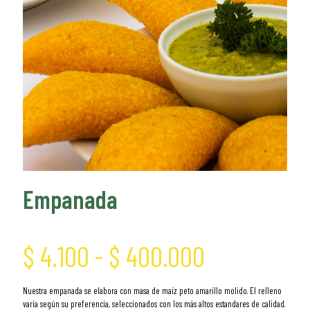
Empanada
Rango
$
4.100
-
$
400.000
de
Nuestra empanada se elabora con masa de maíz peto amarillo molido. El relleno
varía según su preferencia, seleccionados con los más altos estandares de calidad.