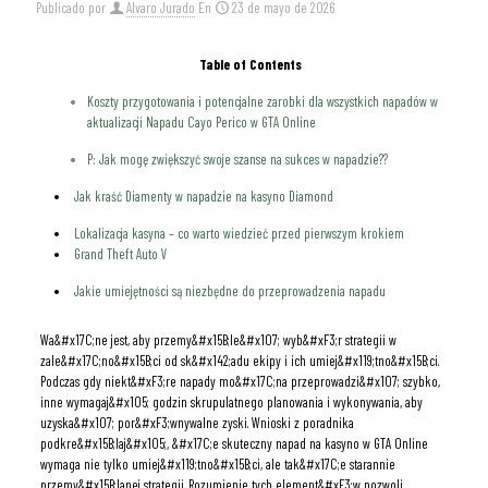
Publicado por
Alvaro Jurado
En
23 de mayo de 2026
Table of Contents
Koszty przygotowania i potencjalne zarobki dla wszystkich napadów w
aktualizacji Napadu Cayo Perico w GTA Online
P: Jak mogę zwiększyć swoje szanse na sukces w napadzie??
Jak kraść Diamenty w napadzie na kasyno Diamond
Lokalizacja kasyna – co warto wiedzieć przed pierwszym krokiem
Grand Theft Auto V
Jakie umiejętności są niezbędne do przeprowadzenia napadu
Wa&#x17C;ne jest, aby przemy&#x15B;le&#x107; wyb&#xF3;r strategii w
zale&#x17C;no&#x15B;ci od sk&#x142;adu ekipy i ich umiej&#x119;tno&#x15B;ci.
Podczas gdy niekt&#xF3;re napady mo&#x17C;na przeprowadzi&#x107; szybko,
inne wymagaj&#x105; godzin skrupulatnego planowania i wykonywania, aby
uzyska&#x107; por&#xF3;wnywalne zyski. Wnioski z poradnika
podkre&#x15B;laj&#x105;, &#x17C;e skuteczny napad na kasyno w GTA Online
wymaga nie tylko umiej&#x119;tno&#x15B;ci, ale tak&#x17C;e starannie
przemy&#x15B;lanej strategii. Rozumienie tych element&#xF3;w pozwoli