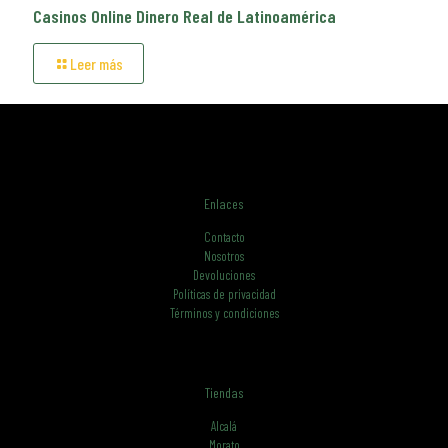
Casinos Online Dinero Real de Latinoamérica
Leer más
Enlaces
Contacto
Nosotros
Devoluciones
Políticas de privacidad
Términos y condiciones
Tiendas
Alcalá
Morato