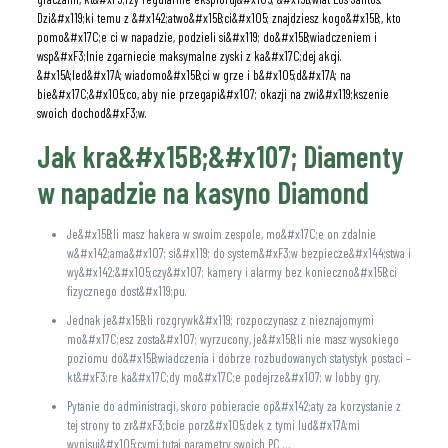
Dzi&#x119;ki temu z &#x142;atwo&#x15B;ci&#x105; znajdziesz kogo&#x15B;, kto
pomo&#x17C;e ci w napadzie, podzieli si&#x119; do&#x15B;wiadczeniem i
wsp&#xF3;lnie zgarniecie maksymalne zyski z ka&#x17C;dej akcji.
&#x15A;led&#x17A; wiadomo&#x15B;ci w grze i b&#x105;d&#x17A; na
bie&#x17C;&#x105;co, aby nie przegapi&#x107; okazji na zwi&#x119;kszenie
swoich dochod&#xF3;w.
Jak kra&#x15B;&#x107; Diamenty
w napadzie na kasyno Diamond
Je&#x15B;li masz hakera w swoim zespole, mo&#x17C;e on zdalnie
w&#x142;ama&#x107; si&#x119; do system&#xF3;w bezpiecze&#x144;stwa i
wy&#x142;&#x105;czy&#x107; kamery i alarmy bez konieczno&#x15B;ci
fizycznego dost&#x119;pu.
Jednak je&#x15B;li rozgrywk&#x119; rozpoczynasz z nieznajomymi
mo&#x17C;esz zosta&#x107; wyrzucony, je&#x15B;li nie masz wysokiego
poziomu do&#x15B;wiadczenia i dobrze rozbudowanych statystyk postaci –
kt&#xF3;re ka&#x17C;dy mo&#x17C;e podejrze&#x107; w lobby gry.
Pytanie do administracji, skoro pobieracie op&#x142;aty za korzystanie z
tej strony to zr&#xF3;bcie porz&#x105;dek z tymi lud&#x17A;mi
wypisuj&#x105;cymi tutaj parametry swoich PC …