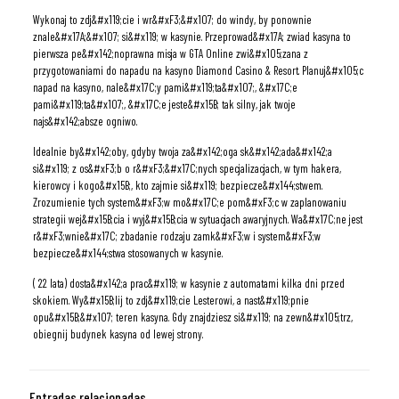
Wykonaj to zdj&#x119;cie i wr&#xF3;&#x107; do windy, by ponownie
znale&#x17A;&#x107; si&#x119; w kasynie. Przeprowad&#x17A; zwiad kasyna to
pierwsza pe&#x142;noprawna misja w GTA Online zwi&#x105;zana z
przygotowaniami do napadu na kasyno Diamond Casino & Resort. Planuj&#x105;c
napad na kasyno, nale&#x17C;y pami&#x119;ta&#x107;, &#x17C;e
pami&#x119;ta&#x107;, &#x17C;e jeste&#x15B; tak silny, jak twoje
najs&#x142;absze ogniwo.
Idealnie by&#x142;oby, gdyby twoja za&#x142;oga sk&#x142;ada&#x142;a
si&#x119; z os&#xF3;b o r&#xF3;&#x17C;nych specjalizacjach, w tym hakera,
kierowcy i kogo&#x15B;, kto zajmie si&#x119; bezpiecze&#x144;stwem.
Zrozumienie tych system&#xF3;w mo&#x17C;e pom&#xF3;c w zaplanowaniu
strategii wej&#x15B;cia i wyj&#x15B;cia w sytuacjach awaryjnych. Wa&#x17C;ne jest
r&#xF3;wnie&#x17C; zbadanie rodzaju zamk&#xF3;w i system&#xF3;w
bezpiecze&#x144;stwa stosowanych w kasynie.
( 22 lata) dosta&#x142;a prac&#x119; w kasynie z automatami kilka dni przed
skokiem. Wy&#x15B;lij to zdj&#x119;cie Lesterowi, a nast&#x119;pnie
opu&#x15B;&#x107; teren kasyna. Gdy znajdziesz si&#x119; na zewn&#x105;trz,
obiegnij budynek kasyna od lewej strony.
Entradas relacionadas