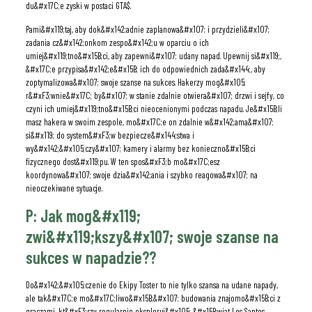
du&#x17C;e zyski w postaci GTA$.
Pami&#x119;taj, aby dok&#x142;adnie zaplanowa&#x107; i przydzieli&#x107;
zadania cz&#x142;onkom zespo&#x142;u w oparciu o ich
umiej&#x119;tno&#x15B;ci, aby zapewni&#x107; udany napad. Upewnij si&#x119;,
&#x17C;e przypisa&#x142;e&#x15B; ich do odpowiednich zada&#x144;, aby
zoptymalizowa&#x107; swoje szanse na sukces. Hakerzy mog&#x105;
r&#xF3;wnie&#x17C; by&#x107; w stanie zdalnie otwiera&#x107; drzwi i sejfy, co
czyni ich umiej&#x119;tno&#x15B;ci nieocenionymi podczas napadu. Je&#x15B;li
masz hakera w swoim zespole, mo&#x17C;e on zdalnie w&#x142;ama&#x107;
si&#x119; do system&#xF3;w bezpiecze&#x144;stwa i
wy&#x142;&#x105;czy&#x107; kamery i alarmy bez konieczno&#x15B;ci
fizycznego dost&#x119;pu. W ten spos&#xF3;b mo&#x17C;esz
koordynowa&#x107; swoje dzia&#x142;ania i szybko reagowa&#x107; na
nieoczekiwane sytuacje.
P: Jak mog&#x119;
zwi&#x119;kszy&#x107; swoje szanse na
sukces w napadzie??
Do&#x142;&#x105;czenie do Ekipy Toster to nie tylko szansa na udane napady,
ale tak&#x17C;e mo&#x17C;liwo&#x15B;&#x107; budowania znajomo&#x15B;ci z
graczami, kt&#xF3;rzy regularnie eksploruj&#x105; &#x15B;wiat Los Santos.