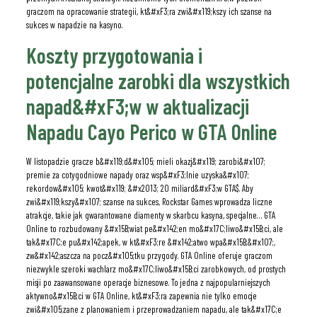
graczom na opracowanie strategii, kt&#xF3;ra zwi&#x119;kszy ich szanse na
sukces w napadzie na kasyno.
Koszty przygotowania i
potencjalne zarobki dla wszystkich
napad&#xF3;w w aktualizacji
Napadu Cayo Perico w GTA Online
W listopadzie gracze b&#x119;d&#x105; mieli okazj&#x119; zarobi&#x107;
premie za cotygodniowe napady oraz wsp&#xF3;lnie uzyska&#x107;
rekordow&#x105; kwot&#x119; &#x2013; 20 miliard&#xF3;w GTA$. Aby
zwi&#x119;kszy&#x107; szanse na sukces, Rockstar Games wprowadza liczne
atrakcje, takie jak gwarantowane diamenty w skarbcu kasyna, specjalne… GTA
Online to rozbudowany &#x15B;wiat pe&#x142;en mo&#x17C;liwo&#x15B;ci, ale
tak&#x17C;e pu&#x142;apek, w kt&#xF3;re &#x142;atwo wpa&#x15B;&#x107;,
zw&#x142;aszcza na pocz&#x105;tku przygody. GTA Online oferuje graczom
niezwykle szeroki wachlarz mo&#x17C;liwo&#x15B;ci zarobkowych, od prostych
misji po zaawansowane operacje biznesowe. To jedna z najpopularniejszych
aktywno&#x15B;ci w GTA Online, kt&#xF3;ra zapewnia nie tylko emocje
zwi&#x105;zane z planowaniem i przeprowadzaniem napadu, ale tak&#x17C;e