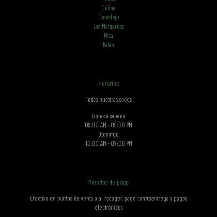
Colina
Cantalejo
Las Margaritas
Niza
Batán
Horarios
Todas nuestras sedes
Lunes a sábado
09:00 AM - 09:00 PM
Domingo
10:00 AM - 07:00 PM
Métodos de pago
Efectivo en puntos de venta o al recoger, pago contraentrega y pagos
electrónicos