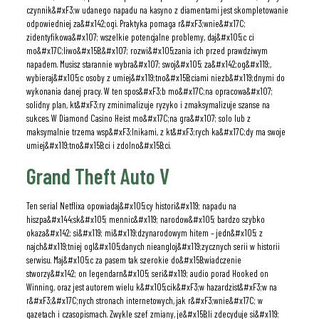
czynnik&#xF3;w udanego napadu na kasyno z diamentami jest skompletowanie
odpowiedniej za&#x142;ogi. Praktyka pomaga r&#xF3;wnie&#x17C;
zidentyfikowa&#x107; wszelkie potencjalne problemy, daj&#x105;c ci
mo&#x17C;liwo&#x15B;&#x107; rozwi&#x105;zania ich przed prawdziwym
napadem. Musisz starannie wybra&#x107; swoj&#x105; za&#x142;og&#x119;,
wybieraj&#x105;c osoby z umiej&#x119;tno&#x15B;ciami niezb&#x119;dnymi do
wykonania danej pracy. W ten spos&#xF3;b mo&#x17C;na opracowa&#x107;
solidny plan, kt&#xF3;ry zminimalizuje ryzyko i zmaksymalizuje szanse na
sukces. W Diamond Casino Heist mo&#x17C;na gra&#x107; solo lub z
maksymalnie trzema wsp&#xF3;lnikami, z kt&#xF3;rych ka&#x17C;dy ma swoje
umiej&#x119;tno&#x15B;ci i zdolno&#x15B;ci.
Grand Theft Auto V
Ten serial Netflixa opowiadaj&#x105;cy histori&#x119; napadu na
hiszpa&#x144;sk&#x105; mennic&#x119; narodow&#x105; bardzo szybko
okaza&#x142; si&#x119; mi&#x119;dzynarodowym hitem – jedn&#x105; z
najch&#x119;tniej ogl&#x105;danych nieangloj&#x119;zycznych serii w historii
serwisu. Maj&#x105;c za pasem tak szerokie do&#x15B;wiadczenie
stworzy&#x142; on legendarn&#x105; seri&#x119; audio porad Hooked on
Winning, oraz jest autorem wielu k&#x105;cik&#xF3;w hazardzist&#xF3;w na
r&#xF3;&#x17C;nych stronach internetowych, jak r&#xF3;wnie&#x17C; w
gazetach i czasopismach. Zwykle szef zmiany, je&#x15B;li zdecyduje si&#x119;