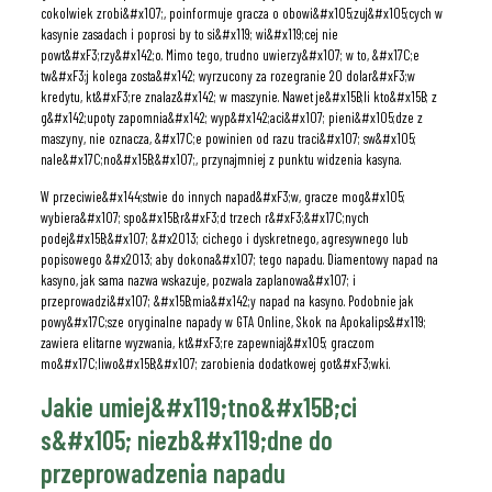
cokolwiek zrobi&#x107;, poinformuje gracza o obowi&#x105;zuj&#x105;cych w
kasynie zasadach i poprosi by to si&#x119; wi&#x119;cej nie
powt&#xF3;rzy&#x142;o. Mimo tego, trudno uwierzy&#x107; w to, &#x17C;e
tw&#xF3;j kolega zosta&#x142; wyrzucony za rozegranie 20 dolar&#xF3;w
kredytu, kt&#xF3;re znalaz&#x142; w maszynie. Nawet je&#x15B;li kto&#x15B; z
g&#x142;upoty zapomnia&#x142; wyp&#x142;aci&#x107; pieni&#x105;dze z
maszyny, nie oznacza, &#x17C;e powinien od razu traci&#x107; sw&#x105;
nale&#x17C;no&#x15B;&#x107;, przynajmniej z punktu widzenia kasyna.
W przeciwie&#x144;stwie do innych napad&#xF3;w, gracze mog&#x105;
wybiera&#x107; spo&#x15B;r&#xF3;d trzech r&#xF3;&#x17C;nych
podej&#x15B;&#x107; &#x2013; cichego i dyskretnego, agresywnego lub
popisowego &#x2013; aby dokona&#x107; tego napadu. Diamentowy napad na
kasyno, jak sama nazwa wskazuje, pozwala zaplanowa&#x107; i
przeprowadzi&#x107; &#x15B;mia&#x142;y napad na kasyno. Podobnie jak
powy&#x17C;sze oryginalne napady w GTA Online, Skok na Apokalips&#x119;
zawiera elitarne wyzwania, kt&#xF3;re zapewniaj&#x105; graczom
mo&#x17C;liwo&#x15B;&#x107; zarobienia dodatkowej got&#xF3;wki.
Jakie umiej&#x119;tno&#x15B;ci
s&#x105; niezb&#x119;dne do
przeprowadzenia napadu