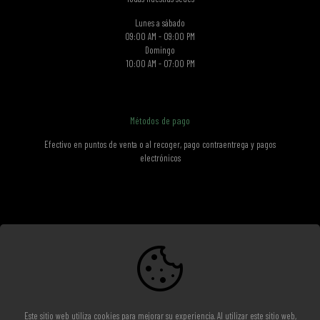
Lunes a sábado
09:00 AM - 09:00 PM
Domingo
10:00 AM - 07:00 PM
Métodos de pago
Efectivo en puntos de venta o al recoger, pago contraentrega y pagos
electrónicos
Derechos Reservados Empanadas El Paisa © 2022 - Desarrollado por
Jose
Vera Consultor
Este sitio web utiliza cookies para mejorar su experiencia. Al utilizar este sitio web,