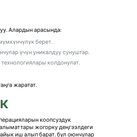
уу. Алардын арасында:
мүмкүнчүлүк берет.
чулар үчүн уникалдуу сунуштар.
 технологиялары колдонулат.
аңга жаратат.
к
 операцияларын коопсуздук
алыматтары жогорку деңгээлдеги
айык иш алып барат, бул оюнчулар