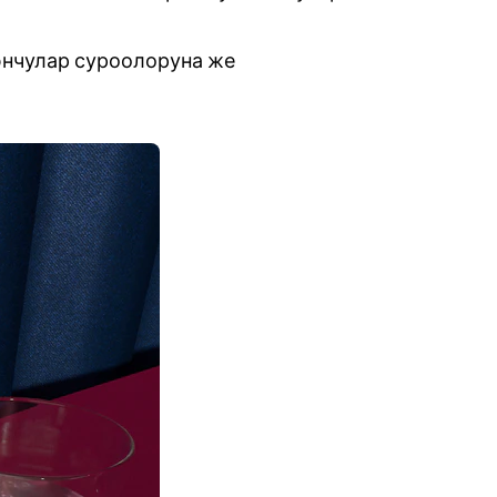
Оюнчулар суроолоруна же