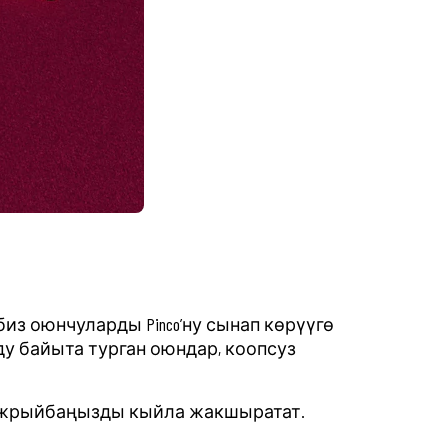
биз оюнчуларды Pinco’ну сынап көрүүгө
у байыта турган оюндар, коопсуз
тажрыйбаңызды кыйла жакшыратат.