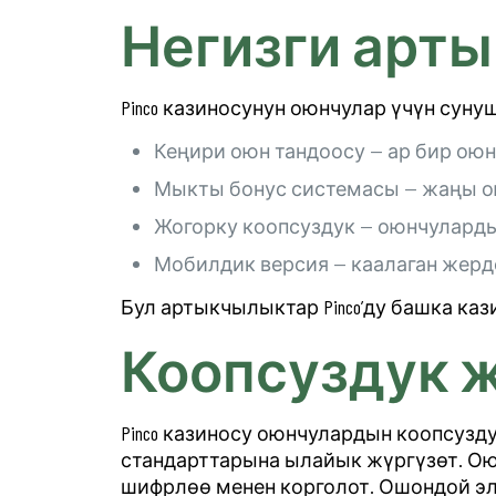
Негизги арт
Pinco казиносунун оюнчулар үчүн сун
Кеңири оюн тандоосу — ар бир ою
Мыкты бонус системасы — жаңы ою
Жогорку коопсуздук — оюнчулард
Мобилдик версия — каалаган жерд
Бул артыкчылыктар Pinco’ду башка ка
Коопсуздук 
Pinco казиносу оюнчулардын коопсузд
стандарттарына ылайык жүргүзөт. О
шифрлөө менен корголот. Ошондой эл