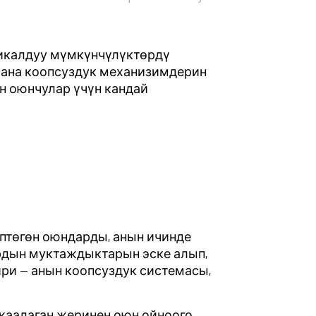
уникалдуу мүмкүнчүлүктөрдү
ана коопсуздук механизимдерин
н оюнчулар үчүн кандай
өптөгөн оюндарды, анын ичинде
ардын муктаждыктарын эске алып,
ири — анын коопсуздук системасы,
а каалаган жеринен оюн ойноого