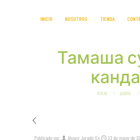
INICIO
NOSOTROS
TIENDA
CONT
Тамаша су
канда
Inicio
public
Publicado por
Alvaro Jurado
En
23 de mayo de 2