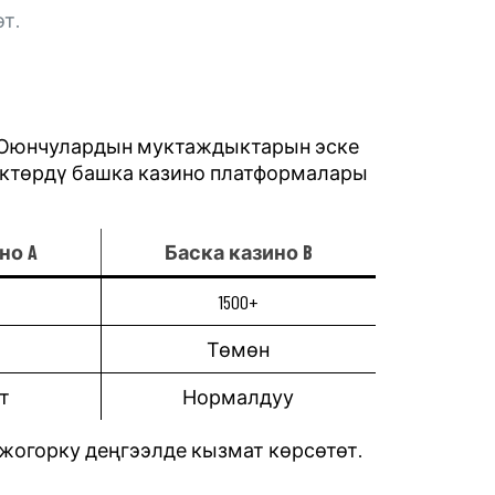
т.
у. Оюнчулардын муктаждыктарын эске
үктөрдү башка казино платформалары
но A
Баска казино B
1500+
Төмөн
т
Нормалдуу
 жогорку деңгээлде кызмат көрсөтөт.