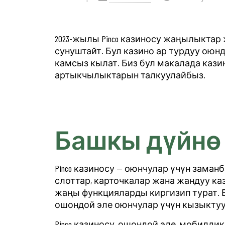
2023-жылы Pinco казиносу жаңылыктар
сунуштайт. Бул казино ар турдуу оюн
камсыз кылат. Биз бул макалада кази
артыкчылыктарын талкуулайбыз.
Башкы дүйнө
Pinco казиносу — оюнчулар үчүн зама
слоттар, карточкалар жана жандуу ка
жаңы функцияларды киргизип турат. Б
ошондой эле оюнчулар үчүн кызыкту
Pinco казиносу, ошондой эле, мобилди