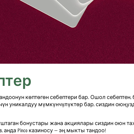
птер
тандоонун көптөгөн себептери бар. Ошол себептен, 
чүн уникалдуу мүмкүнчүлүктөр бар, сиздин оюңузд
унуштаган бонустары жана акциялары сиздин оюн 
 анда Pinco казиносу — эң мыкты тандоо!